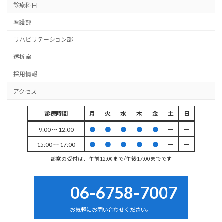
診療科目
看護部
リハビリテーション部
透析室
採用情報
アクセス
診療時間
月
火
水
木
金
土
日
9:00 〜 12:00
●
●
●
●
●
ー
ー
15:00 〜 17:00
●
●
●
●
●
ー
ー
診察の受付は、午前12:00まで/午後17:00までです
06-6758-7007
お気軽にお問い合わせください。