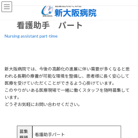
コ
ナ
ン
ビ
テ
ゲ
ン
ー
看護助手 パート
ツ
シ
へ
ョ
Nursing assistant part-time
ス
ン
キ
に
ッ
移
プ
動
新大阪病院では、今後の高齢化の進展に伴い需要が多くなると思
われる長期の療養が可能な環境を整備し、患者様に長く安心して
医療を受けていただくことができるよう心掛けています。
このやりがいある医療現場で一緒に働くスタッフを随時募集して
います。
どうぞお気軽にお問い合わせください。
募集
看護助手パート
職種