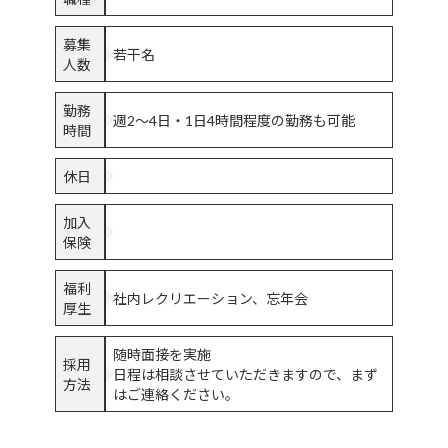
募集
若干名
人数
勤務
週2～4日・1日4時間程度の勤務も可能
時間
休日
加入
保険
福利
社内レクリエーション、忘年会
厚生
随時面接を実施
採用
日程は相談させていただきますので、まず
方法
はご連絡ください。