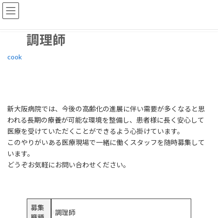
コ
ナ
ン
ビ
テ
ゲ
ン
ー
調理師
ツ
シ
へ
ョ
cook
ス
ン
キ
に
ッ
移
プ
動
新大阪病院では、今後の高齢化の進展に伴い需要が多くなると思
われる長期の療養が可能な環境を整備し、患者様に長く安心して
医療を受けていただくことができるよう心掛けています。
このやりがいある医療現場で一緒に働くスタッフを随時募集して
います。
どうぞお気軽にお問い合わせください。
募集
調理師
職種